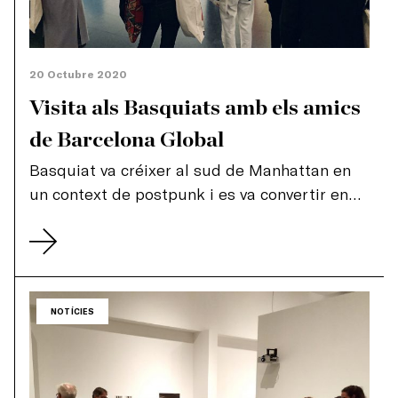
20 Octubre 2020
Visita als Basquiats amb els amics
de Barcelona Global
Basquiat va créixer al sud de Manhattan en
un context de postpunk i es va convertir en
un dels artistes més representatius de la
segona meitat de segle XX. Les seves imatges
crues i vibrants, així com les seves breus
inscripcions sobre les teles, denoten el seu
interès per la música, els músics que
NOTÍCIES
admirava, el cinema, la televisió i la literatura.
Amb un art de gran força plàstica, ple de
fúria i de ràbia, aquest artista afroamericà -