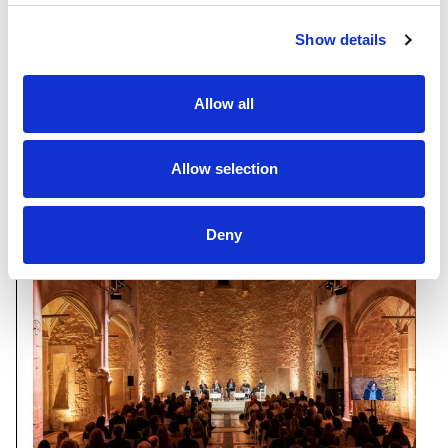
22 Gener 2020
Show details
Visita privada a l’exposició ‘TAKIS’
al MACBA
Allow all
Allow selection
NOTÍCIES
Deny