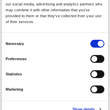
our social media, advertising and analytics partners who
may combine it with other information that you’ve
provided to them or that they’ve collected from your use
of their services.
Consent
Necessary
Selection
16 de abril
Visita al estudio de Alán Carrasco:
Preferences
historia, política y conexiones
inesperadas
Statistics
Marketing
NOTICIAS
Show details