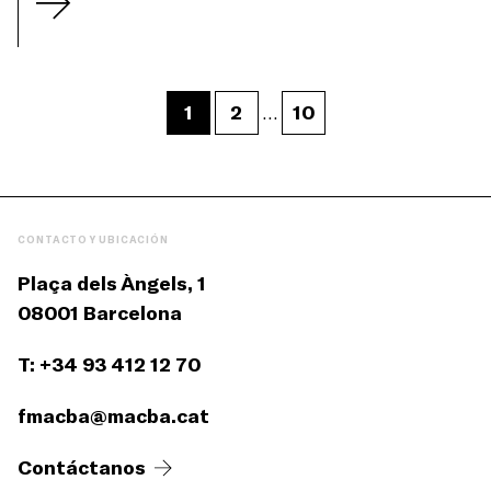
1
2
10
…
CONTACTO Y UBICACIÓN
Plaça dels Àngels, 1
08001 Barcelona
T: +34 93 412 12 70
fmacba@macba.cat
Contáctanos