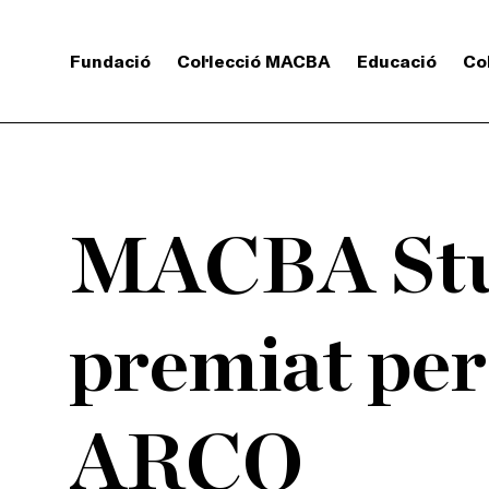
Fundació
Col·lecció MACBA
Educació
Co
MACBA Stu
premiat per
ARCO