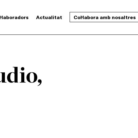
l·laboradors
Actualitat
Col·labora amb nosaltres
dio,