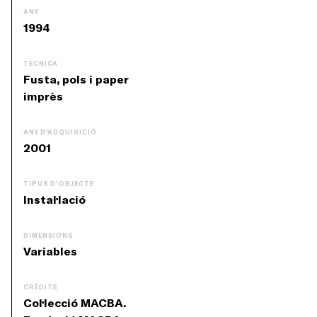
ANY
1994
TÈCNICA
Fusta, pols i paper
imprès
ANY D'ADQUISICIÓ
2001
TIPUS D'OBJECTE
Instal·lació
DIMENSIONS
Variables
CRÈDITS
Col·lecció MACBA.