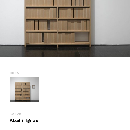
OBRA
AUTOR
Aballí, Ignasi