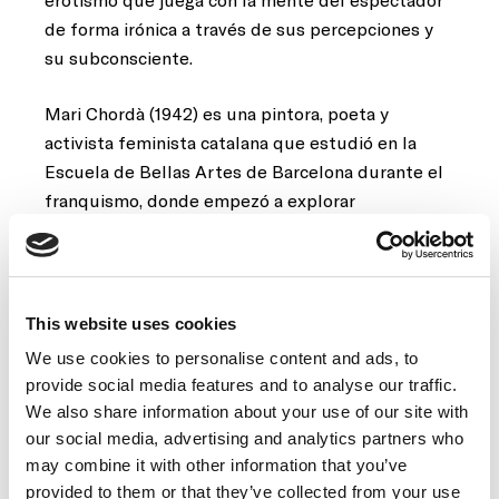
de forma irónica a través de sus percepciones y
su subconsciente.
Mari Chordà (1942) es una pintora, poeta y
activista feminista catalana que estudió en la
Escuela de Bellas Artes de Barcelona durante el
franquismo, donde empezó a explorar
representaciones pictóricas del cuerpo femenino.
A lo largo de su trayectoria artística ha explorado
los tabús alrededor de las concepciones de
feminidad, descubriendo el cuerpo femenino y
This website uses cookies
tratándolo como un paisaje para generar nuevas
We use cookies to personalise content and ads, to
referencias para definir la feminidad.
provide social media features and to analyse our traffic.
We also share information about your use of our site with
our social media, advertising and analytics partners who
may combine it with other information that you’ve
provided to them or that they’ve collected from your use