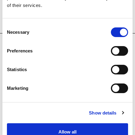
of their services.
OTRAS OBRAS
Consent
Necessary
Selection
Preferences
Statistics
Marketing
Show details
Allow all