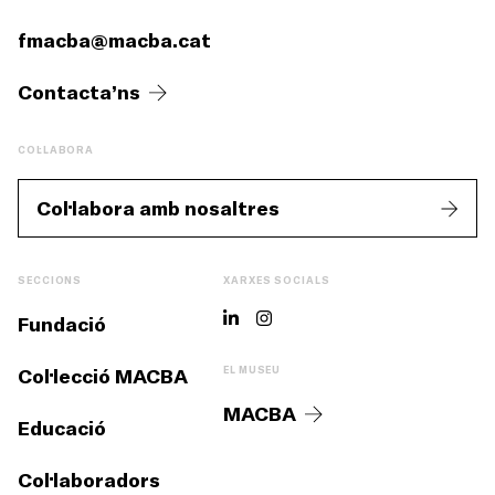
fmacba@macba.cat
Contacta’ns
COL·LABORA
Col·labora amb nosaltres
SECCIONS
XARXES SOCIALS
Fundació
Col·lecció MACBA
EL MUSEU
MACBA
Educació
Col·laboradors