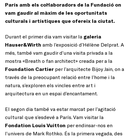
París amb els col·laboradors de la Fundació on
vam gaudir al màxim de les oportunitats
culturals i artístiques que ofereix la ciutat.
Durant el primer dia vam visitar la
galeria
Hauser&Wirth
amb l’exposició d’Hélène Delprat. A
més, també vam gaudir d’una visita privada a la
mostra «Breath o fan architect» creada per a la
Foundation Cartier
per l’arquitecte Bijoy Jain, on a
través de la preocupant relació entre l’home i la
natura, s’exploren els vincles entre art i
arquitectura en un espai d’encantament.
El segon dia també va estar marcat per l’agitació
cultural que s’esdevé a París. Vam visitar la
Fondation Louis Vuitton
per endinsar-nos en
l’univers de Mark Rothko. És la primera vegada, des