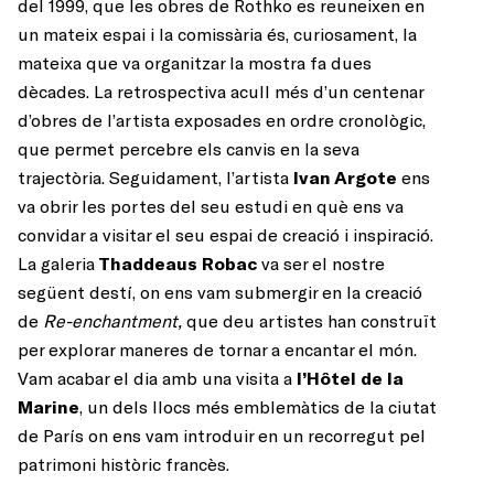
del 1999, que les obres de Rothko es reuneixen en
un mateix espai i la comissària és, curiosament, la
mateixa que va organitzar la mostra fa dues
dècades. La retrospectiva acull més d’un centenar
d’obres de l’artista exposades en ordre cronològic,
que permet percebre els canvis en la seva
trajectòria. Seguidament, l’artista
Ivan Argote
ens
va obrir les portes del seu estudi en què ens va
convidar a visitar el seu espai de creació i inspiració.
La galeria
Thaddeaus Robac
va ser el nostre
següent destí, on ens vam submergir en la creació
de
Re-enchantment,
que deu artistes han construït
per explorar maneres de tornar a encantar el món.
Vam acabar el dia amb una visita a
l’Hôtel de la
Marine
, un dels llocs més emblemàtics de la ciutat
de París on ens vam introduir en un recorregut pel
patrimoni històric francès.