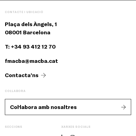
CONTACTE I UBICACIÓ
Plaça dels Àngels, 1
08001 Barcelona
T: +34 93 412 12 70
fmacba@macba.cat
Contacta’ns
COL·LABORA
Col·labora amb nosaltres
SECCIONS
XARXES SOCIALS