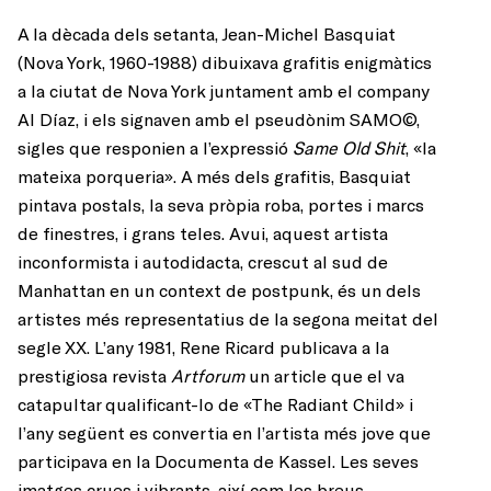
A la dècada dels setanta, Jean-Michel Basquiat
(Nova York, 1960-1988) dibuixava grafitis enigmàtics
a la ciutat de Nova York juntament amb el company
Al Díaz, i els signaven amb el pseudònim SAMO©,
sigles que responien a l’expressió
Same Old Shit
, «la
mateixa porqueria». A més dels grafitis, Basquiat
pintava postals, la seva pròpia roba, portes i marcs
de finestres, i grans teles. Avui, aquest artista
inconformista i autodidacta, crescut al sud de
Manhattan en un context de postpunk, és un dels
artistes més representatius de la segona meitat del
segle XX. L’any 1981, Rene Ricard publicava a la
prestigiosa revista
Artforum
un article que el va
catapultar qualificant-lo de «The Radiant Child» i
l’any següent es convertia en l’artista més jove que
participava en la Documenta de Kassel. Les seves
imatges crues i vibrants, així com les breus