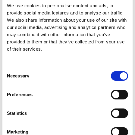
We use cookies to personalise content and ads, to
provide social media features and to analyse our traffic.
We also share information about your use of our site with
our social media, advertising and analytics partners who
may combine it with other information that you’ve
provided to them or that they’ve collected from your use
of their services.
Consent
Necessary
Selection
20 de novembre
Preferences
Ampliem els continguts del Canal
MACBA a la plataforma
Statistics
CaixaForum+
Marketing