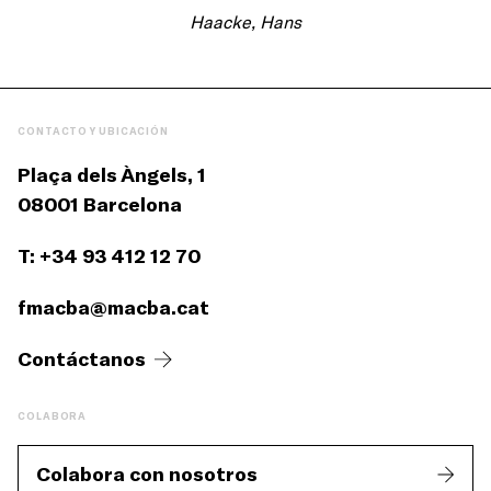
Haacke, Hans
CONTACTO Y UBICACIÓN
Plaça dels Àngels, 1
08001 Barcelona
T: +34 93 412 12 70
fmacba@macba.cat
Contáctanos
COLABORA
Colabora con nosotros