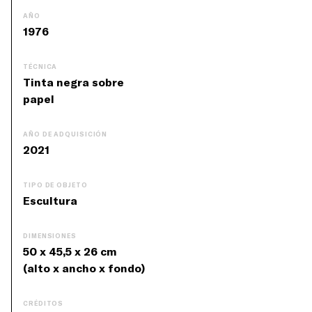
AÑO
1976
TÉCNICA
Tinta negra sobre
papel
AÑO DE ADQUISICIÓN
2021
TIPO DE OBJETO
Escultura
DIMENSIONES
50 x 45,5 x 26 cm
(alto x ancho x fondo)
CRÉDITOS