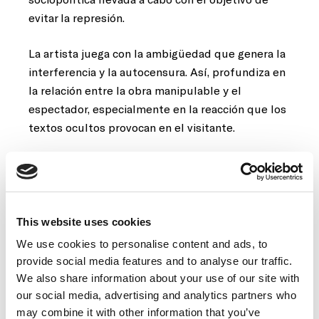
evitar la represión.
La artista juega con la ambigüedad que genera la
interferencia y la autocensura. Así, profundiza en
la relación entre la obra manipulable y el
espectador, especialmente en la reacción que los
textos ocultos provocan en el visitante.
Concha Jerez es una artista internacional e
interdisciplinaria. En sus inicios se centró en el
concepto de Instalación como obra
In Situ
en
lugares de grandes dimensiones, en la década de
This website uses cookies
los ochenta también se dedicó a la Performance y
We use cookies to personalise content and ads, to
en los noventa se introdujo en el desarrollo de
provide social media features and to analyse our traffic.
Conciertos InterMedia y en la creación de obras
We also share information about your use of our site with
de Arte Radiofónico para emisoras como Radio
our social media, advertising and analytics partners who
France, BBC, la ABC de Australia y la RNE, entre
may combine it with other information that you’ve