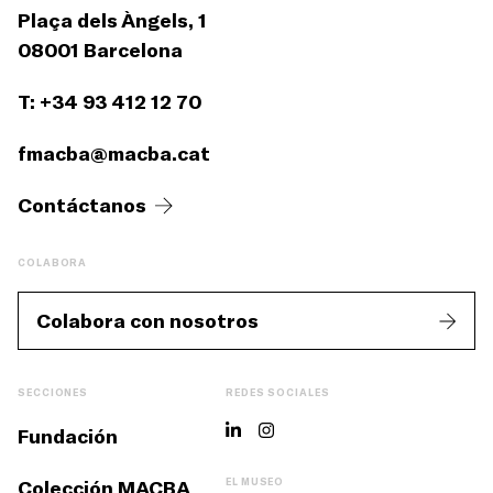
Plaça dels Àngels, 1
08001 Barcelona
T: +34 93 412 12 70
fmacba@macba.cat
Contáctanos
COLABORA
Colabora con nosotros
SECCIONES
REDES SOCIALES
Fundación
Colección MACBA
EL MUSEO