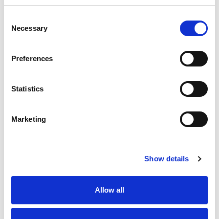
del artista durante veinte años. Finalmente, un
Consent
semicírculo de paredes rojas representa la
Necessary
Selection
subjetividad, el significado y la espiritualidad. Sin
ningún objeto expuesto, en un vídeo se proyecta
Preferences
la pieza Matt Mullican
Under Hypnosis:
Kunsthalle Zürich (2003)
, una performance en la
que el artista repudia su cuerpo. La pantalla
Statistics
muestra a Matt Mullican tumbado en el suelo
mientras, con movimientos desencajados, recita
Marketing
un monólogo de frases y palabras en las que
destaca un grito repetido: «Apesto».
Show details
Proyecto MIT
condensa el interés formal por los
signos y las categorías de orden que distinguen la
obra de Matt Mullican. Destacan la gran variedad
Allow all
de objetos, la disposición espacial y el elemento
cromático, que pasa a ser un método de trabajo.