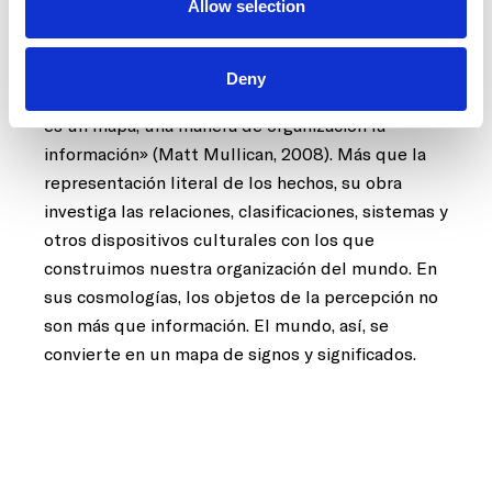
Allow selection
Las calidades ópticas de los objetos físicos
utilizados (ropa, papel, cristal, metal, minerales y
otros materiales) completan su significado
Deny
semántico. «Podría decirse que el
Proyecto MIT
es un mapa, una manera de organización la
información» (Matt Mullican, 2008). Más que la
representación literal de los hechos, su obra
investiga las relaciones, clasificaciones, sistemas y
otros dispositivos culturales con los que
construimos nuestra organización del mundo. En
sus cosmologías, los objetos de la percepción no
son más que información. El mundo, así, se
convierte en un mapa de signos y significados.