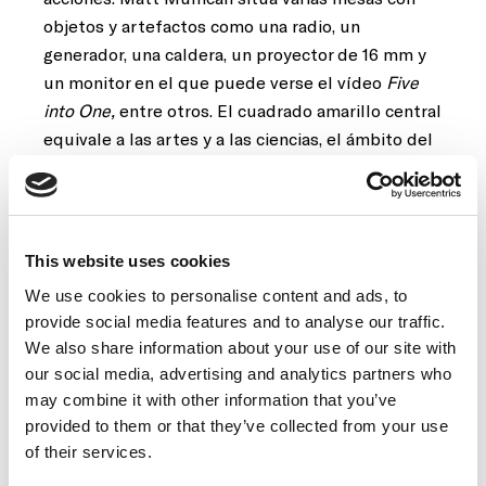
objetos y artefactos como una radio, un
generador, una caldera, un proyector de 16 mm y
un monitor en el que puede verse el vídeo
Five
into One,
entre otros. El cuadrado amarillo central
equivale a las artes y a las ciencias, el ámbito del
conocimiento. Contiene mesas con los grabados
de la obra de Matt Mullican
Untitled (2009)
. El
ámbito negro es el lenguaje. Matt Mullican coloca
cinco grandes paneles, los Bulletin Boards, con
This website uses cookies
múltiples objetos agrupados según criterios
We use cookies to personalise content and ads, to
formales: dibujos, cajas de cerillas, recortes de
provide social media features and to analyse our traffic.
periódico con fotografías en blanco y negro,
We also share information about your use of our site with
elementos de ropa como banderolas, botones y
our social media, advertising and analytics partners who
uniformes, collages de imágenes de la Segunda
may combine it with other information that you’ve
Guerra Mundial, entre otros. Contiene también
provided to them or that they’ve collected from your use
dos mesas con grabados, aguatintas y serigrafías
of their services.
basados en las notas y los cuadernos de trabajo