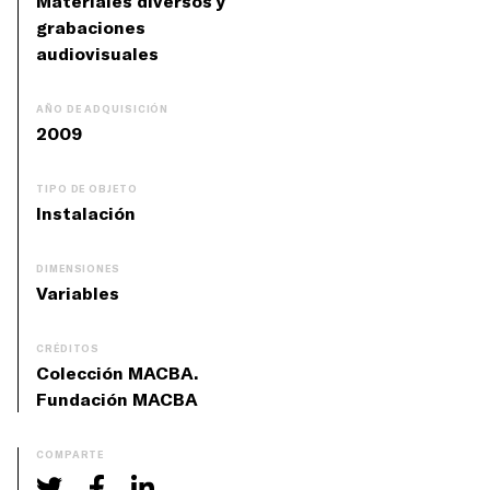
Materiales diversos y
grabaciones
audiovisuales
AÑO DE ADQUISICIÓN
2009
TIPO DE OBJETO
Instalación
DIMENSIONES
Variables
CRÉDITOS
Colección MACBA.
Fundación MACBA
COMPARTE