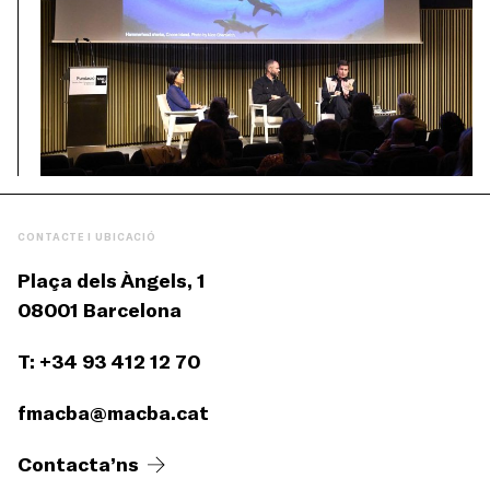
CONTACTE I UBICACIÓ
Plaça dels Àngels, 1
08001 Barcelona
T: +34 93 412 12 70
fmacba@macba.cat
Contacta’ns