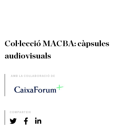
Col·lecció MACBA: càpsules
audiovisuals
AMB LA COL·LABORACIÓ DE
COMPARTEIX