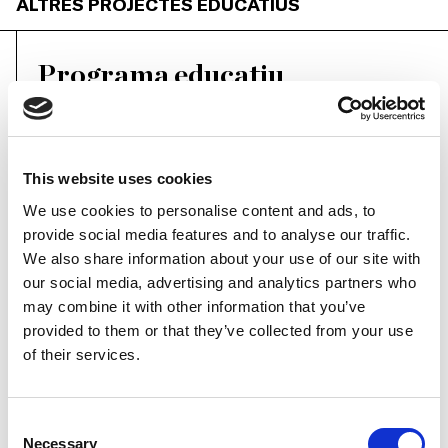
ALTRES PROJECTES EDUCATIUS
Programa educatiu
«Els nens i les nenes del barri» i el
«Grup de joves» son part del programa
This website uses cookies
educatiu del museu amb el suport de la
We use cookies to personalise content and ads, to
provide social media features and to analyse our traffic.
Fundació MACBA. Aquest programa
We also share information about your use of our site with
permet que infants i joves del barri del
our social media, advertising and analytics partners who
may combine it with other information that you’ve
Raval experimentin el museu amb un
provided to them or that they’ve collected from your use
artista a través d’activitats creatives, en
of their services.
grup i obertes a la imaginació.
Consent
Necessary
Selection