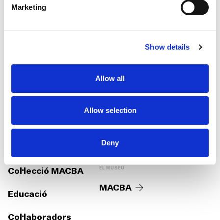
Marketing
fmacba@macba.cat
Contacta’ns
Show details
COL·LABORA
Allow all
Col·labora amb nosaltres
Allow selection
SECCIONS
XARXES SOCIALS
Deny
Fundació
Col·lecció MACBA
EL MUSEU
MACBA
Educació
Col·laboradors