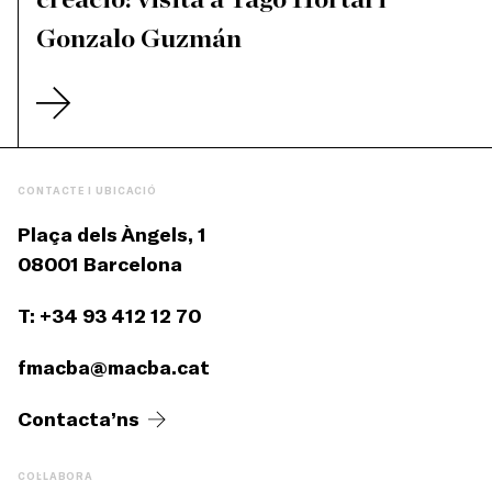
creació: visita a Yago Hortal i
Gonzalo Guzmán
CONTACTE I UBICACIÓ
Plaça dels Àngels, 1
08001 Barcelona
T: +34 93 412 12 70
fmacba@macba.cat
Contacta’ns
COL·LABORA