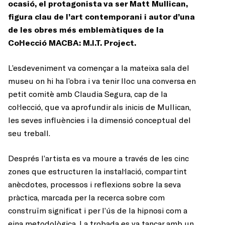
ocasió, el protagonista va ser Matt Mullican,
figura clau de l’art contemporani i autor d’una
de les obres més emblemàtiques de la
Col·lecció MACBA: M.I.T. Project.
L’esdeveniment va començar a la mateixa sala del
museu on hi ha l’obra i va tenir lloc una conversa en
petit comitè amb Claudia Segura, cap de la
col·lecció, que va aprofundir als inicis de Mullican,
les seves influències i la dimensió conceptual del
seu treball.
Després l’artista es va moure a través de les cinc
zones que estructuren la instal·lació, compartint
anècdotes, processos i reflexions sobre la seva
pràctica, marcada per la recerca sobre com
construïm significat i per l’ús de la hipnosi com a
eina metodològica.
La trobada es va tancar amb un