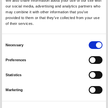
We also share information about your use of our site with
our social media, advertising and analytics partners who
may combine it with other information that you’ve
provided to them or that they’ve collected from your use
of their services.
Consent
Necessary
Selection
Preferences
Del 3 al 6 de junio
Biennale di Venezia 2026: viaje a
Statistics
una cita internacional del arte
contemporáneo
Marketing