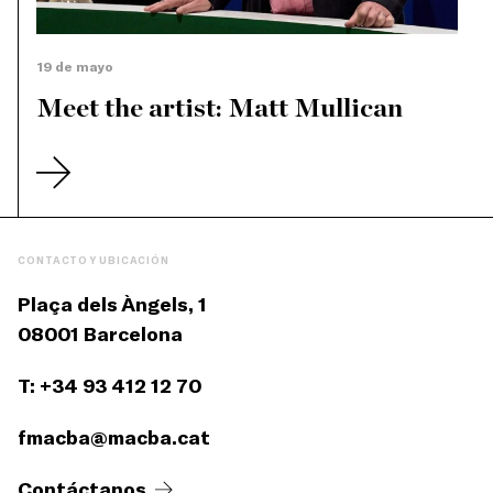
19 de mayo
Meet the artist: Matt Mullican
CONTACTO Y UBICACIÓN
Plaça dels Àngels, 1
08001 Barcelona
T: +34 93 412 12 70
fmacba@macba.cat
Contáctanos