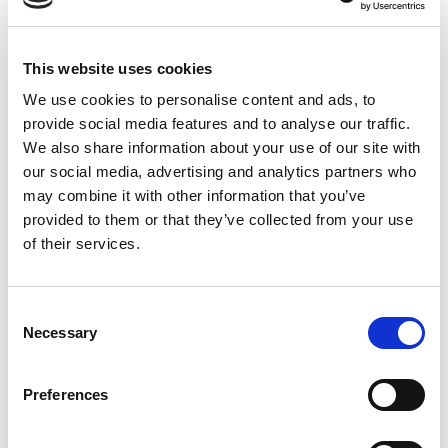
las obras de Calder que descansan en el suelo. En
unas y otras, Calder fue afinando los materiales
hasta reducirlos a puro signo trazado en el aire.
This website uses cookies
Las dos obras de la Colección MACBA fueron
We use cookies to personalise content and ads, to
producidas en 1931, momento de madurez
provide social media features and to analyse our traffic.
creativa de Calder. En la primera, la esfericidad se
We also share information about your use of our site with
crea al cruzar dos circunferencias de color rojo y
our social media, advertising and analytics partners who
may combine it with other information that you’ve
una bola negra en el lado opuesto. Calder
provided to them or that they’ve collected from your use
suspende estos elementos como si no pesasen y
of their services.
los enmarca dentro de un gran aro. El resto de la
obra, o sea, la base, pasa a ser tan solo un soporte
que el artista aún necesita en su camino hacia la
Consent
ingravidez y la desmaterialización. En la otra
Necessary
Selection
escultura, que reposa en el suelo a través de un
volumen triangular de alambre, la inmaterialidad
Preferences
se consigue a través del equilibrio de unas bolas
de madera pintadas. En uno y otro caso, aun