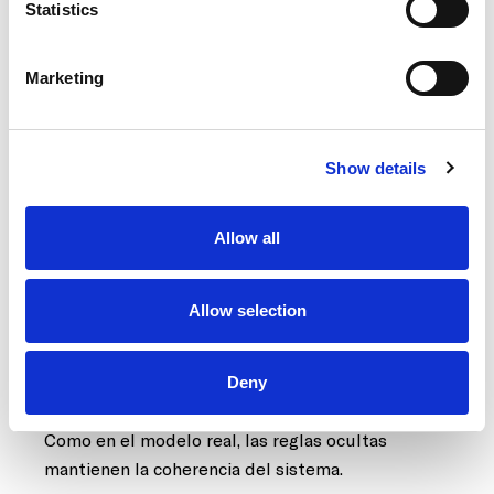
siendo stabiles que se asientan en el suelo, el
Statistics
juego de movimiento y equilibrio resulta tanto o
más significativo que en otras obras móviles
Marketing
conocidas del artista.
En esos años, Calder había quedado fascinado
con las nuevas teorías del sistema solar.
Show details
Trabajaba con la idea de constelaciones y
estrellas en fuga, de grandes sistemas celestes
Allow all
con pequeños desplazamientos planetarios en
apariencia aleatorios pero sometidos a reglas
estrictas. Un marco conceptual que le permitió
Allow selection
configurar un universo creativo con elementos
esféricos mínimos que giran a la manera de los
planetas. Como en el universo, el equilibrio del
Deny
conjunto prevalece por encima de los elementos.
Como en el modelo real, las reglas ocultas
mantienen la coherencia del sistema.