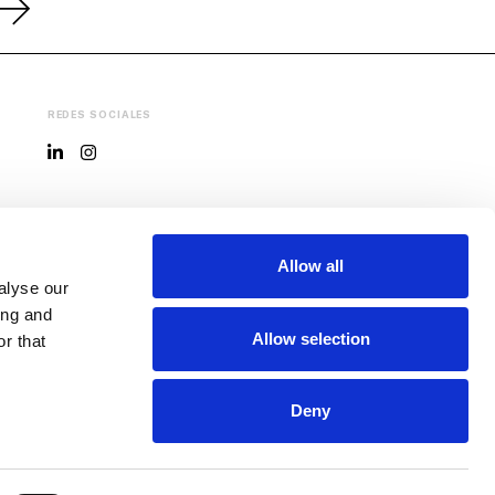
REDES SOCIALES
EL MUSEO
Allow all
MACBA
alyse our
ing and
Allow selection
r that
COLABORA
Deny
Colabora con nosotros