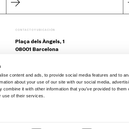
CONTACTO Y UBICACIÓN
Plaça dels Àngels, 1
08001 Barcelona
T: +34 93 412 12 70
s
ise content and ads, to provide social media features and to an
fmacba@macba.cat
rmation about your use of our site with our social media, advertis
Contáctanos
 combine it with other information that you’ve provided to them o
 use of their services.