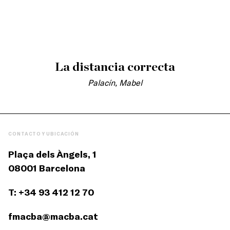
La distancia correcta
Palacín, Mabel
CONTACTO Y UBICACIÓN
Plaça dels Àngels, 1
08001 Barcelona
T: +34 93 412 12 70
fmacba@macba.cat