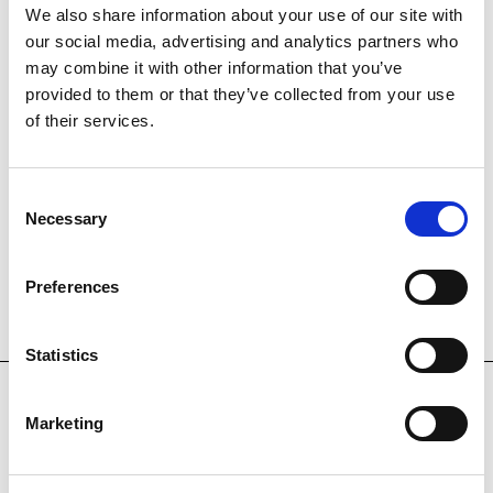
We also share information about your use of our site with
sobre el mito del vampiro, el uso de diapositivas,
our social media, advertising and analytics partners who
vídeos y audios crea un espacio arquitectónico
may combine it with other information that you’ve
que, además de cuestionar las relaciones
provided to them or that they’ve collected from your use
espaciales convencionales, reflexiona sobre el
of their services.
espacio público, la privacidad, la vida urbana y el
control.
Consent
Necessary
Selection
Preferences
OTRAS OBRAS
Statistics
Marketing