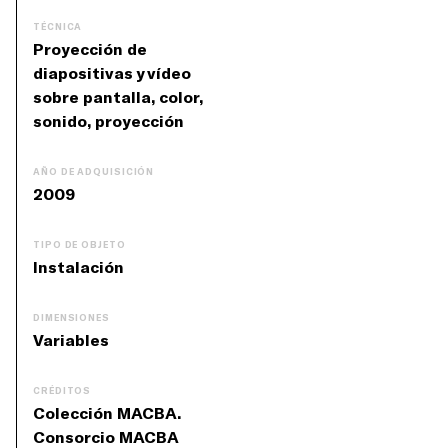
TÉCNICA
Proyección de
diapositivas y vídeo
sobre pantalla, color,
sonido, proyección
AÑO DE ADQUISICIÓN
2009
TIPO DE OBJETO
Instalación
DIMENSIONES
Variables
CRÉDITOS
Colección MACBA.
Consorcio MACBA