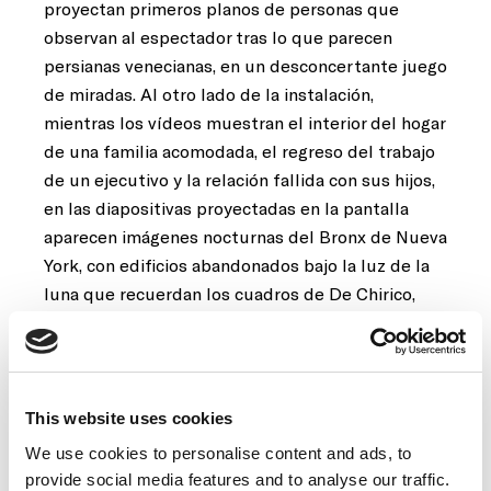
proyectan primeros planos de personas que
observan al espectador tras lo que parecen
persianas venecianas, en un desconcertante juego
de miradas. Al otro lado de la instalación,
mientras los vídeos muestran el interior del hogar
de una familia acomodada, el regreso del trabajo
de un ejecutivo y la relación fallida con sus hijos,
en las diapositivas proyectadas en la pantalla
aparecen imágenes nocturnas del Bronx de Nueva
York, con edificios abandonados bajo la luz de la
luna que recuerdan los cuadros de De Chirico,
dibujos de Aldo Rossi y escenas de la película
Blade Runner
de Ridley Scott.
La profusión de imágenes y sonidos sin un relato
This website uses cookies
único y la necesidad de moverse de un lado a otro
We use cookies to personalise content and ads, to
desorientan al espectador, que se siente alienado
provide social media features and to analyse our traffic.
y distanciado. En esta fábula contemporánea