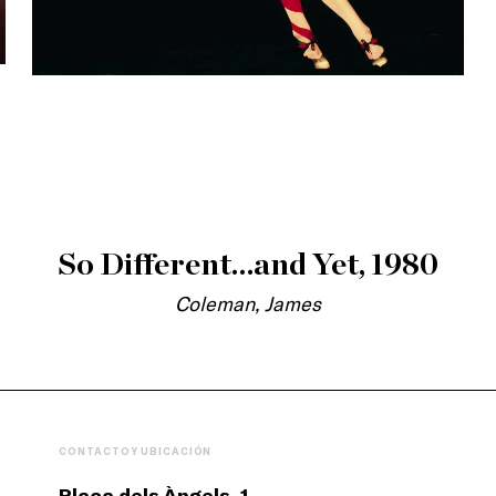
So Different…and Yet, 1980
Coleman, James
CONTACTO Y UBICACIÓN
Plaça dels Àngels, 1