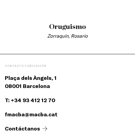
Oruguismo
Zorraquín, Rosario
CONTACTO Y UBICACIÓN
Plaça dels Àngels, 1
08001 Barcelona
T: +34 93 412 12 70
fmacba@macba.cat
Contáctanos