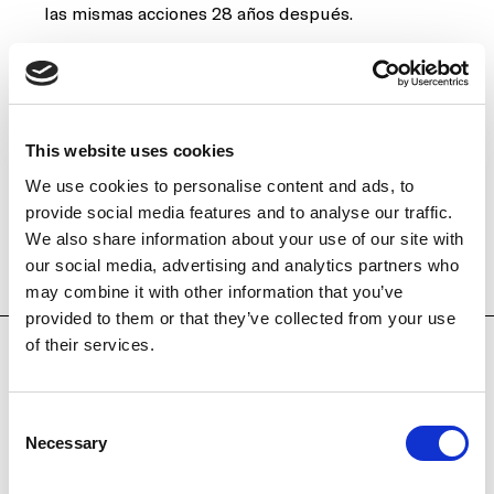
las mismas acciones 28 años después.
El video fue presentado en su exposición «Face
B., Imagen-Autorretrato» en el MAC VAL, París, en
2014.
This website uses cookies
We use cookies to personalise content and ads, to
provide social media features and to analyse our traffic.
We also share information about your use of our site with
our social media, advertising and analytics partners who
OTRAS OBRAS
may combine it with other information that you’ve
provided to them or that they’ve collected from your use
of their services.
Consent
Necessary
Selection