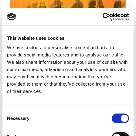
This website uses cookies
We use cookies to personalise content and ads, to
provide social media features and to analyse our traffic.
We also share information about your use of our site with
15 de enero
our social media, advertising and analytics partners who
¿Cómo se lee una colección? Una
may combine it with other information that you’ve
provided to them or that they’ve collected from your use
visita con Claudia Segura, jefa de
of their services.
la Colección MACBA
Consent
Necessary
Selection