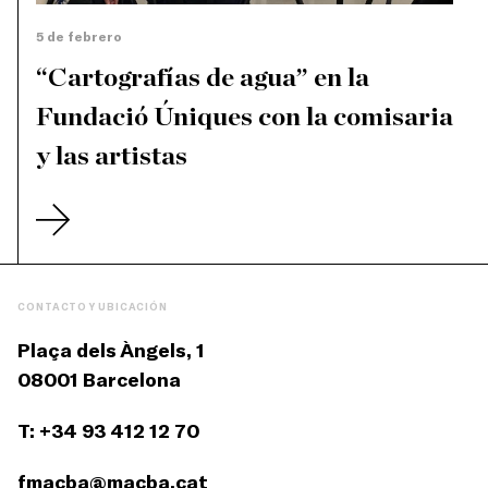
5 de febrero
“Cartografías de agua” en la
Fundació Úniques con la comisaria
y las artistas
CONTACTO Y UBICACIÓN
Plaça dels Àngels, 1
08001 Barcelona
T: +34 93 412 12 70
fmacba@macba.cat