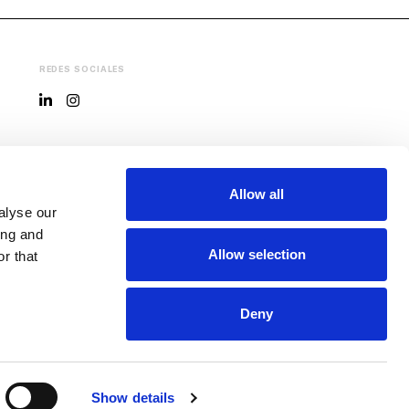
REDES SOCIALES
EL MUSEO
Allow all
MACBA
alyse our
ing and
Allow selection
r that
COLABORA
Deny
Colabora con nosotros
Show details