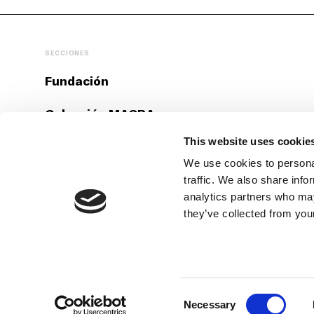
SECCIONES
Fundación
Colección MACBA
This website uses cookie
Actualidad
We use cookies to personal
Educación
traffic. We also share info
analytics partners who may
Colaboradores
they’ve collected from your
Consent
Necessary
Selection