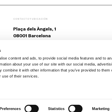
CONTACTO Y UBICACIÓN
Plaça dels Àngels, 1
08001 Barcelona
T: +34 93 412 12 70
s
ise content and ads, to provide social media features and to an
fmacba@macba.cat
rmation about your use of our site with our social media, advertis
Contáctanos
 combine it with other information that you’ve provided to them o
 use of their services.
Preferences
Statistics
Marketing