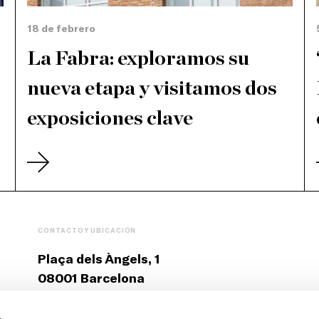
18 de febrero
La Fabra: exploramos su
nueva etapa y visitamos dos
exposiciones clave
CONTACTO Y UBICACIÓN
Plaça dels Àngels, 1
08001 Barcelona
T: +34 93 412 12 70